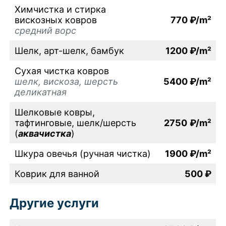
Химчистка и стирка
вискозных ковров
770 ₽/m²
средний ворс
Шелк, арт-шелк, бамбук
1200 ₽/m²
Сухая чистка ковров
шелк, вискоза, шерсть
5400 ₽/m²
деликатная
Шелковые ковры,
тафтинговые, шелк/шерсть
2750
₽/m²
(
аквачистка
)
Шкура овечья (ручная чистка)
1900 ₽/m²
Коврик для ванной
500 ₽
Другие услуги