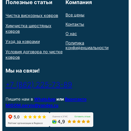
Полезные статьи
Компания
Все цены
Чистка вискозных ковров
Контакты
Химчистка шерстяных
ковров
О нас
Уход за коврами
Политика
конфиденциальности
Условия договора по чистке
ковров
Мы на связи!
+7 (862) 225-73-89
Пишите нам в
WhatsApp
или
Вконтакте
MIGOM.servis@yandex.ru