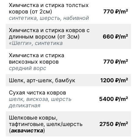
Химчистка и стирка толстых
ковров (от 2см)
770 ₽/m²
синтетика, шерсть, набивной
Химчистка и стирка ковров с
длинным ворсом (от 3см)
660 ₽/m²
«Шегги», синтетика
Химчистка и стирка
вискозных ковров
770 ₽/m²
средний ворс
Шелк, арт-шелк, бамбук
1200 ₽/m²
Сухая чистка ковров
шелк, вискоза, шерсть
5400 ₽/m²
деликатная
Шелковые ковры,
тафтинговые, шелк/шерсть
2750
₽/m²
(
аквачистка
)