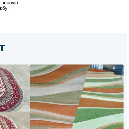
твенную
жбу!
т